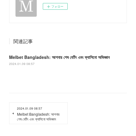
フォロー
関連記事
Melbet Bangladesh: আপনার শেষ বেটিং এবং ক্যাসিনো অভিজ্ঞান
2024.01.09 08:57
2024.01.09 08:57
Melbet Bangladesh: আপনার
শেষ বেটিং এবং ক্যাসিনো অভিজ্ঞান